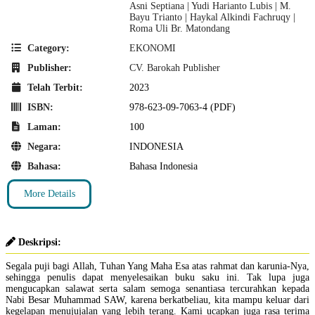
Asni Septiana | Yudi Harianto Lubis | M.
Bayu Trianto | Haykal Alkindi Fachruqy |
Roma Uli Br. Matondang
Category:
EKONOMI
Publisher:
CV. Barokah Publisher
Telah Terbit:
2023
ISBN:
978-623-09-7063-4 (PDF)
Laman:
100
Negara:
INDONESIA
Bahasa:
Bahasa Indonesia
More Details
Deskripsi:
Segala puji bagi Allah, Tuhan Yang Maha Esa atas rahmat dan karunia-Nya,
sehingga penulis dapat menyelesaikan buku saku ini. Tak lupa juga
mengucapkan salawat serta salam semoga senantiasa tercurahkan kepada
Nabi Besar Muhammad SAW, karena berkatbeliau, kita mampu keluar dari
kegelapan menujujalan yang lebih terang. Kami ucapkan juga rasa terima