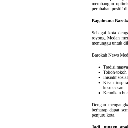
membangun optimis
perubahan positif di
Bagaimana Barok
Sebagai kota denga
royong, Medan menj
menunggu untuk dili
Barokah News Meda
Tradisi masy
Tokoh-tokoh m
Inisiatif sos
Kisah inspir
kesuksesan.
Keunikan bud
Dengan mengangka
berharap dapat se
penjuru kota.
Jadi, tunggu apa