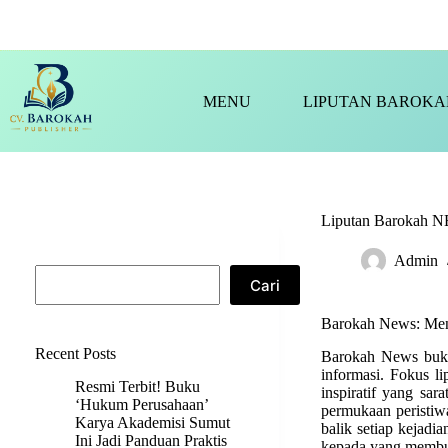
Skip
to
content
MENU
LIPUTAN BAROKA
Liputan Barokah 
Cari
Admin
Cari
Barokah News: Meng
Recent Posts
Barokah News bukan
informasi. Fokus li
Resmi Terbit! Buku
inspiratif yang sa
‘Hukum Perusahaan’
permukaan peristiw
Karya Akademisi Sumut
balik setiap kejad
Ini Jadi Panduan Praktis
kepada yang membut