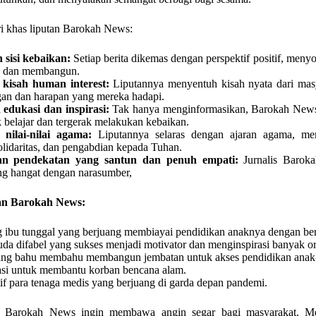
ri khas liputan Barokah News:
sisi kebaikan:
Setiap berita dikemas dengan perspektif positif, meny
i dan membangun.
kisah human interest:
Liputannya menyentuh kisah nyata dari masy
gan dan harapan yang mereka hadapi.
edukasi dan inspirasi:
Tak hanya menginformasikan, Barokah News
 belajar dan tergerak melakukan kebaikan.
nilai-nilai agama:
Liputannya selaras dengan ajaran agama, me
olidaritas, dan pengabdian kepada Tuhan.
n pendekatan yang santun dan penuh empati:
Jurnalis Baro
g hangat dengan narasumber,
tan Barokah News:
g ibu tunggal yang berjuang membiayai pendidikan anaknya dengan ber
a difabel yang sukses menjadi motivator dan menginspirasi banyak o
ng bahu membahu membangun jembatan untuk akses pendidikan anak-
si untuk membantu korban bencana alam.
tif para tenaga medis yang berjuang di garda depan pandemi.
a, Barokah News ingin membawa angin segar bagi masyarakat. Me