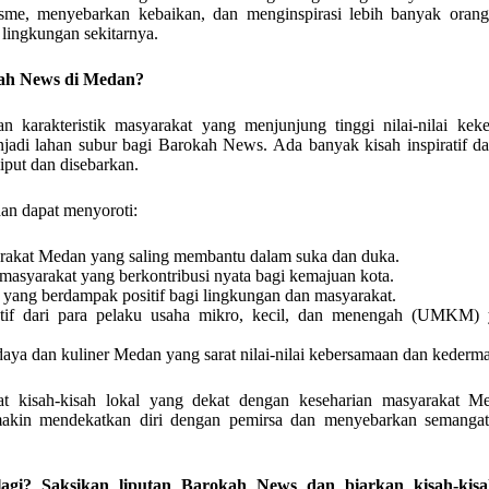
me, menyebarkan kebaikan, dan menginspirasi lebih banyak orang
 lingkungan sekitarnya.
ah News di Medan?
n karakteristik masyarakat yang menjunjung tinggi nilai-nilai kek
adi lahan subur bagi Barokah News. Ada banyak kisah inspiratif da
put dan disebarkan.
n dapat menyoroti:
arakat Medan yang saling membantu dalam suka dan duka.
asyarakat yang berkontribusi nyata bagi kemajuan kota.
ial yang berdampak positif bagi lingkungan dan masyarakat.
atif dari para pelaku usaha mikro, kecil, dan menengah (UMKM) 
aya dan kuliner Medan yang sarat nilai-nilai kebersamaan dan keder
t kisah-kisah lokal yang dekat dengan keseharian masyarakat 
makin mendekatkan diri dengan pemirsa dan menyebarkan semangat
lagi? Saksikan liputan Barokah News dan biarkan kisah-kisah