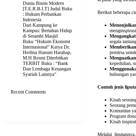
Dunia Bisnis Modern
[T.E.R.B.I.T] Judul Buku
Berikut beberapa ci
: Hukum Perbankan
Indonesia
Dari Kampung ke
Menonjolkan 
Kampus: Bertahan Hidup
menginspiras
di Serambi Masjid
Mengangkat 
Buku “Hukum Ekonomi
segala tantan
Internasional” Karya Dr.
Memberikan 
Herlina Hanum Harahap,
pemirsa untuk
M.H Resmi Diterbitkan
Menguatkan 
TERBIT Buku : “Bank
kepedulian, s
Dan Lembaga Keuangan
Menggunaka
Syariah Lainnya″
hubungan yan
Contoh jenis lipu
Recent Comments
Kisah seoran
Tidak ada komentar untuk
Seorang pemud
ditampilkan.
Komunitas ya
Program dona
Kisah inspira
Melalui liputanny