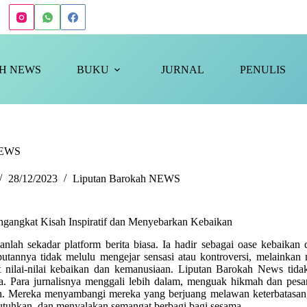
H NEWS
BUKU
JURNAL
PENULIS
NEWS
28/12/2023
Liputan Barokah NEWS
angkat Kisah Inspiratif dan Menyebarkan Kebaikan
lah sekadar platform berita biasa. Ia hadir sebagai oase kebaikan 
putannya tidak melulu mengejar sensasi atau kontroversi, melainkan 
rat nilai-nilai kebaikan dan kemanusiaan. Liputan Barokah News tid
a. Para jurnalisnya menggali lebih dalam, menguak hikmah dan pesa
ian. Mereka menyambangi mereka yang berjuang melawan keterbatasan
uhkan, dan menyalakan semangat berbagi bagi sesama.