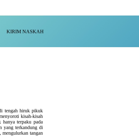
KIRIM NASKAH
di tengah hiruk pikuk
menyoroti kisah-kisah
ak hanya terpaku pada
n yang terkandung di
, mengulurkan tangan