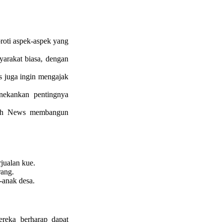
oroti aspek-aspek yang
arakat biasa, dengan
 juga ingin mengajak
nekankan pentingnya
kah News membangun
jualan kue.
rang.
anak desa.
reka berharap dapat