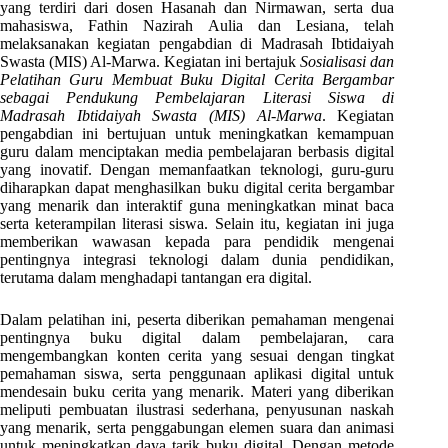
yang terdiri dari dosen Hasanah dan Nirmawan, serta dua
mahasiswa, Fathin Nazirah Aulia dan Lesiana, telah
melaksanakan kegiatan pengabdian di Madrasah Ibtidaiyah
Swasta (MIS) Al-Marwa. Kegiatan ini bertajuk
Sosialisasi dan
Pelatihan Guru Membuat Buku Digital Cerita Bergambar
sebagai Pendukung Pembelajaran Literasi Siswa di
Madrasah Ibtidaiyah Swasta (MIS) Al-Marwa
. Kegiatan
pengabdian ini bertujuan untuk meningkatkan kemampuan
guru dalam menciptakan media pembelajaran berbasis digital
yang inovatif. Dengan memanfaatkan teknologi, guru-guru
diharapkan dapat menghasilkan buku digital cerita bergambar
yang menarik dan interaktif guna meningkatkan minat baca
serta keterampilan literasi siswa. Selain itu, kegiatan ini juga
memberikan wawasan kepada para pendidik mengenai
pentingnya integrasi teknologi dalam dunia pendidikan,
terutama dalam menghadapi tantangan era digital.
Dalam pelatihan ini, peserta diberikan pemahaman mengenai
pentingnya buku digital dalam pembelajaran, cara
mengembangkan konten cerita yang sesuai dengan tingkat
pemahaman siswa, serta penggunaan aplikasi digital untuk
mendesain buku cerita yang menarik. Materi yang diberikan
meliputi pembuatan ilustrasi sederhana, penyusunan naskah
yang menarik, serta penggabungan elemen suara dan animasi
untuk meningkatkan daya tarik buku digital. Dengan metode