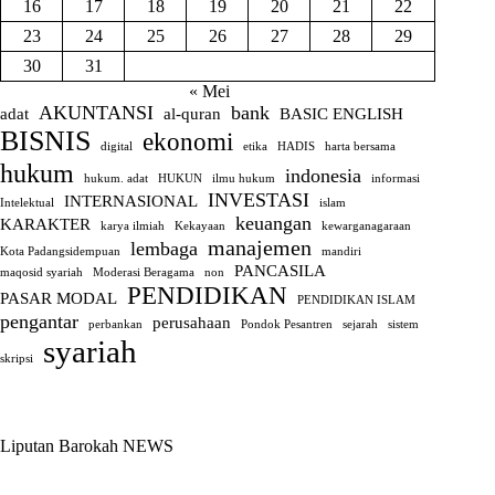
16
17
18
19
20
21
22
23
24
25
26
27
28
29
30
31
« Mei
AKUNTANSI
bank
adat
al-quran
BASIC ENGLISH
BISNIS
ekonomi
digital
etika
HADIS
harta bersama
hukum
indonesia
hukum. adat
HUKUN
ilmu hukum
informasi
INVESTASI
INTERNASIONAL
Intelektual
islam
keuangan
KARAKTER
karya ilmiah
Kekayaan
kewarganagaraan
manajemen
lembaga
Kota Padangsidempuan
mandiri
PANCASILA
maqosid syariah
Moderasi Beragama
non
PENDIDIKAN
PASAR MODAL
PENDIDIKAN ISLAM
pengantar
perusahaan
perbankan
Pondok Pesantren
sejarah
sistem
syariah
skripsi
Liputan Barokah NEWS