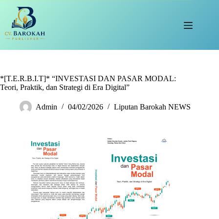
Skip
to
content
*[T.E.R.B.I.T]* “INVESTASI DAN PASAR MODAL:
Teori, Praktik, dan Strategi di Era Digital”
Admin
04/02/2026
Liputan Barokah NEWS