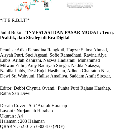
*[T.E.R.B.I.T]*
Judul Buku : “
INVESTASI DAN PASAR MODAL: Teori,
Praktik, dan Strategi di Era Digital
”
Penulis : Atika Farandina Rangkuti, Hagzar Salma Ahmad,
Aisyah Putri, Suci Agsani, Sofie Ramadhani, Ravina Alya
Lubis, Arifah Zahirani, Nazwa Hadiarani, Muhammad
Milwan Zuhri, Amy Badriyah Siregar, Nadila Natasya,
Nabilla Lubis, Desi Enjel Hasibuan, Adinda Chairatun Nisa,
Dewi Sri Wahyuni, Hallisa Amalliya, Saddam Arafit Siregar,
Editor: Debbi Chyntia Ovami, Funita Putri Rajana Harahap,
Ratna Sari Dewi
Desain Cover : Siti ‘Arafah Harahap
Layout : Nurjannah Harahap
Ukuran : A4
Halaman : 203 Halaman
QRSBN : 62-0135-03004-0 (PDF)