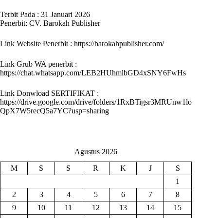
Terbit Pada : 31 Januari 2026
Penerbit: CV. Barokah Publisher
Link Website Penerbit :
https://barokahpublisher.com/
Link Grub WA penerbit :
https://chat.whatsapp.com/LEB2HUhmlbGD4xSNY6FwHs
Link Donwload SERTIFIKAT :
https://drive.google.com/drive/folders/1RxBTigsr3MRUnw1lo
QpX7W5recQ5a7YC?usp=sharing
Agustus 2026
M
S
S
R
K
J
S
1
2
3
4
5
6
7
8
9
10
11
12
13
14
15