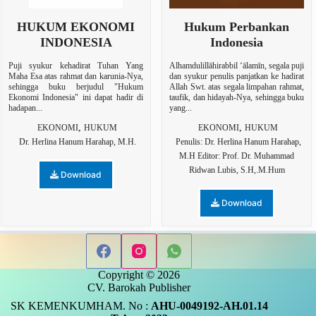
HUKUM EKONOMI
Hukum Perbankan
INDONESIA
Indonesia
Puji syukur kehadirat Tuhan Yang
Alhamdulillāhirabbil ‘ālamīn, segala puji
Maha Esa atas rahmat dan karunia-Nya,
dan syukur penulis panjatkan ke hadirat
sehingga buku berjudul "Hukum
Allah Swt. atas segala limpahan rahmat,
Ekonomi Indonesia" ini dapat hadir di
taufik, dan hidayah-Nya, sehingga buku
hadapan...
yang...
,
,
EKONOMI
HUKUM
EKONOMI
HUKUM
Dr. Herlina Hanum Harahap, M.H.
Penulis: Dr. Herlina Hanum Harahap,
M.H Editor: Prof. Dr. Muhammad
Ridwan Lubis, S.H,.M.Hum
Download
Download
Copyright © 2026
CV. Barokah Publisher
SK KEMENKUMHAM. No :
AHU-0049192-AH.01.14